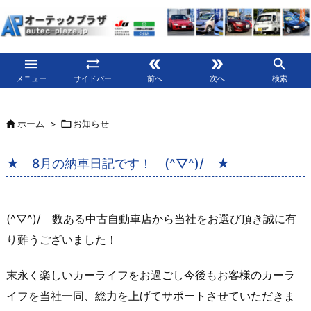





メニュー
サイドバー
前へ
次へ
検索

ホーム
>

お知らせ
★ 8月の納車日記です！ (^▽^)/ ★
(^▽^)/ 数ある中古自動車店から当社をお選び頂き誠に有
り難うございました！
末永く楽しいカーライフをお過ごし今後もお客様のカーラ
イフを当社一同、総力を上げてサポートさせていただきま