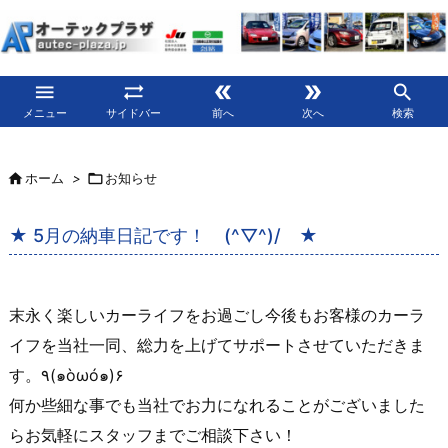





メニュー
サイドバー
前へ
次へ
検索

ホーム
>

お知らせ
★ 5月の納車日記です！ (^▽^)/ ★
末永く楽しいカーライフをお過ごし今後もお客様のカーラ
イフを当社一同、総力を上げてサポートさせていただきま
す。٩(๑òωó๑)۶
何か些細な事でも当社でお力になれることがございました
らお気軽にスタッフまでご相談下さい！